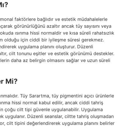
Mı?
rmonal faktörlere bağlıdır ve estetik müdahalelerle
açarak görünürlüğünü azaltır ancak tüy sayısını veya
okuda ısınma hissi normaldir ve kısa süreli rahatsızlık
em olduğu için ciddi bir iyileşme süresi gerekmez.
ndirerek uygulama planını oluşturur. Düzenli
tır, cilt tonunu eşitler ve estetik görünümü destekler.
erin daha az belirgin olmasını sağlar ve uzun süreli
er Mi?
lınmalıdır. Tüy Sarartma, tüy pigmentini açıcı ürünlerle
ınma hissi normal kabul edilir, ancak ciddi tahriş
in çoğu cilt tipi güvenle uygulanabilir. Uygulama
ek uygulanır. Düzenli seanslar, ciltte tahriş oluşmadan
r, cilt tipini değerlendirerek uygulama planını belirler