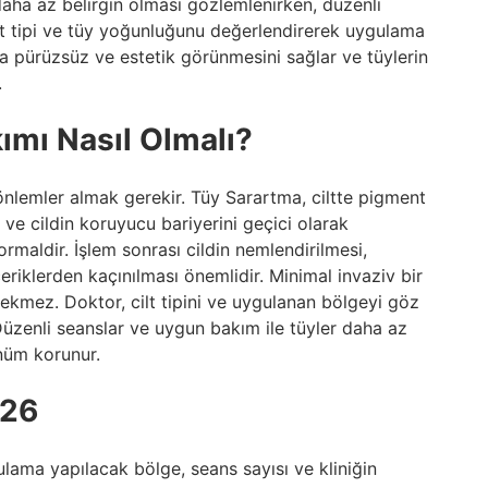
aha az belirgin olması gözlemlenirken, düzenli
 cilt tipi ve tüy yoğunluğunu değerlendirerek uygulama
aha pürüzsüz ve estetik görünmesini sağlar ve tüylerin
.
ımı Nasıl Olmalı?
önlemler almak gerekir. Tüy Sarartma, ciltte pigment
r ve cildin koruyucu bariyerini geçici olarak
normaldir. İşlem sonrası cildin nemlendirilmesi,
eriklerden kaçınılması önemlidir. Minimal invaziv bir
erekmez. Doktor, cilt tipini ve uygulanan bölgeyi göz
Düzenli seanslar ve uygun bakım ile tüyler daha az
rünüm korunur.
026
gulama yapılacak bölge, seans sayısı ve kliniğin