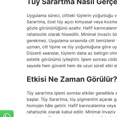
Tüy Sarartma Nasıl Gerçe
Uygulama süreci, ciltteki tüylerin yoğunluğu v
Sarartma, özel tüy açıcı kimyasal veya kozmet
gözle görünürlüğünü azaltır. Hafif karıncalan
rahatsızlık olarak hissedilir. Minimal invaziv 
gerekmez. Uygulama sırasında cilt temizlenir
uzman, cilt tipine ve tüy yoğunluğuna göre uy
Düzenli seanslar, tüylerin daha az belirgin olm
estetik görünümü iyileştirir. İşlem sonrası cil
sayede hem güvenli hem de uzun süreli etki eld
Etkisi Ne Zaman Görülür
Tüy sarartma işlemi sonrası etkiler genellikle
başlar. Tüy Sarartma, tüy pigmentini açarak g
homojen hâle getirir. Hafif karıncalanma veya c
rahatsızlık olarak kabul edilir. Minimal invazi