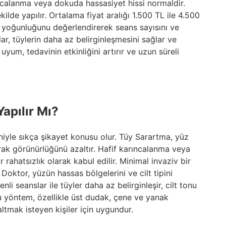
ncalanma veya dokuda hassasiyet hissi normaldir.
ilde yapılır. Ortalama fiyat aralığı 1.500 TL ile 4.500
tüy yoğunluğunu değerlendirerek seans sayısını ve
r, tüylerin daha az belirginleşmesini sağlar ve
uyum, tedavinin etkinliğini artırır ve uzun süreli
apılır Mı?
niyle sıkça şikayet konusu olur. Tüy Sarartma, yüz
rak görünürlüğünü azaltır. Hafif karıncalanma veya
 rahatsızlık olarak kabul edilir. Minimal invaziv bir
oktor, yüzün hassas bölgelerini ve cilt tipini
li seanslar ile tüyler daha az belirginleşir, cilt tonu
Bu yöntem, özellikle üst dudak, çene ve yanak
ltmak isteyen kişiler için uygundur.