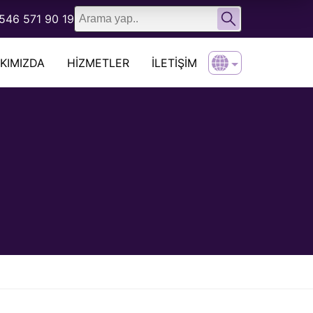
English
546 571 90 19
Türkçe
KIMIZDA
HIZMETLER
İLETIŞIM
English
Türkçe