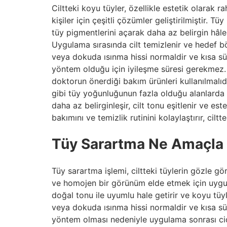
Ciltteki koyu tüyler, özellikle estetik olarak 
kişiler için çeşitli çözümler geliştirilmiştir. 
tüy pigmentlerini açarak daha az belirgin hâle
Uygulama sırasında cilt temizlenir ve hedef b
veya dokuda ısınma hissi normaldir ve kısa süre
yöntem olduğu için iyileşme süresi gerekmez. 
doktorun önerdiği bakım ürünleri kullanılmalıdı
gibi tüy yoğunluğunun fazla olduğu alanlarda t
daha az belirginleşir, cilt tonu eşitlenir ve este
bakımını ve temizlik rutinini kolaylaştırır, ci
Tüy Sarartma Ne Amaçla 
Tüy sarartma işlemi, ciltteki tüylerin gözle 
ve homojen bir görünüm elde etmek için uygula
doğal tonu ile uyumlu hale getirir ve koyu tüy
veya dokuda ısınma hissi normaldir ve kısa süre
yöntem olması nedeniyle uygulama sonrası cidd