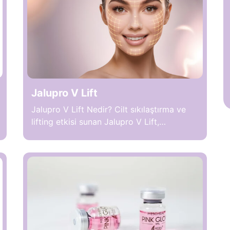
oluşur. Böylece doku kontraksiyonu ve
kolajen yanıtı desteklenir. FaceTite Turbo,
ameliyatsız yüz germe alternatifleri
arasında sık […]
Jalupro V Lift
Jalupro V Lift Nedir? Cilt sıkılaştırma ve
lifting etkisi sunan Jalupro V Lift,
biyostimülan özellikli bir estetik
uygulamadır. Cilt altına uygulanan Jalupro
V Lift özel amino asit ve hyaluronik asit
kombinasyonu ile dokuları destekler çünkü
hücresel yenilenme sürecini aktive eder.
Uygulama sonrasında ciltte toparlanma ve
daha belirgin yüz hatları oluşabilir.
Zamanla daha sıkı ve dengeli […]