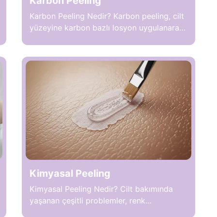
Karbon Peeling
Karbon Peeling Nedir? Karbon peeling, cilt
yüzeyine karbon bazlı losyon uygulanarak
lazerle yapılan bir cilt bakım yöntemidir.
İşlem sırasında karbon partikülleri
gözeneklere nüfuz eder ve lazer enerjisi ile
aktive edilerek ölü hücre ve fazla yağın
temizlenmesini sağlar. Paragraf ortasında
yer alan karbon peeling, cilt yüzeyinin
arınmasını ve gözeneklerin sıkılaşmasını
destekler. Lazer enerjisi, cilt tonunu
eşitlemeye […]
Kimyasal Peeling
Kimyasal Peeling Nedir? Cilt bakımında
yaşanan çeşitli problemler, renk
düzensizlikleri, akne sonrası izler ve cilt