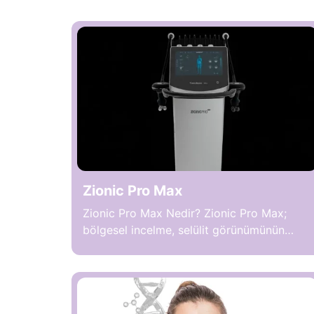
Zionic Pro Max
Zionic Pro Max Nedir? Zionic Pro Max;
bölgesel incelme, selülit görünümünün
azaltılması, cilt sıkılaştırma ve kas
aktivasyonunu aynı platformda
desteklemek amacıyla geliştirilmiş, cerrahi
işlem gerektirmeyen yeni nesil bir vücut
şekillendirme sistemidir. Yalnızca yağ