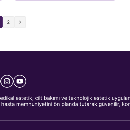
dokusundaki bozulmalar, estetik açıdan
rahatsızlık yaratabilir. Kimyasal peeling, cilt
yüzeyine özel formüller uygulanarak ölü
2
hücrelerin temizlenmesini ve cildin
yenilenmesini sağlayan bir uygulamadır. Bu
yöntem, kontrollü şekilde cildin üst
tabakasını soyarak, alt tabakadaki taze ve
canlı hücrelerin ortaya çıkmasını destekler.
Kimyasal […]
medikal estetik, cilt bakımı ve teknolojik estetik uygu
asta memnuniyetini ön planda tutarak güvenilir, konf