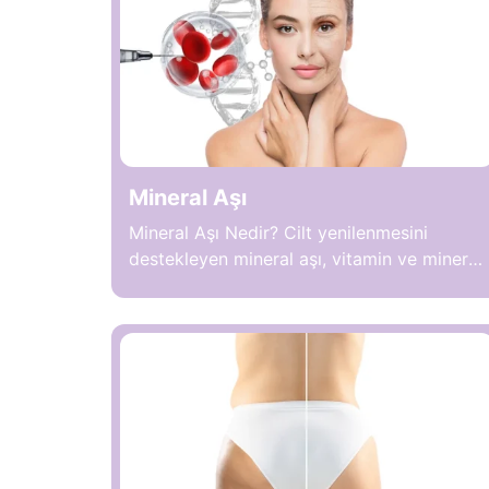
dokusuna odaklanan klasik sistemlerden
farklı olarak gelişmiş enerji teknolojilerini
bir araya getirir. Böylece hacim
azalmasının yanı sıra cilt kalitesinin
desteklenmesi ve vücut […]
Mineral Aşı
Mineral Aşı Nedir? Cilt yenilenmesini
destekleyen mineral aşı, vitamin ve mineral
içerikli bir bakım uygulamasıdır. Cilt altına
uygulanan mineral aşı hücresel aktiviteyi
artırarak daha sağlıklı bir görünüm
oluşmasına katkı sağlar çünkü cilt ihtiyaç
duyduğu besinleri doğrudan alır. Uygulama
sonrasında ciltte daha parlak ve dengeli
bir yapı oluşabilir. Düzenli uygulama ile
etkiler daha belirgin hale gelir. […]