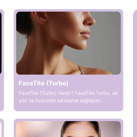
FaceTite (Turbo)
FaceTite (Turbo) Nedir? FaceTite Turbo, alt
yüz ve boyunda sıkılaşma sağlayan
minimal invaziv bir yüz şekillendirme
işlemidir. Radyofrekans destekli teknoloji
kullanır. Cilt altına ince bir kanül
yerleştirilir. Dış elektrot ise cilt yüzeyinde
ilerler. Bu iki uç arasında kontrollü ısı