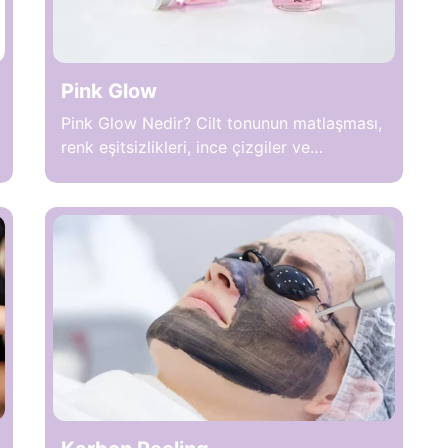
Pink Glow
Pink Glow Nedir? Cilt tonunun matlaşması,
renk eşitsizlikleri, ince çizgiler ve
elastikiyet kaybı estetik açıdan rahatsız
edici olabilir. Bu sorunları gidermek
amacıyla uygulanan Pink Glow, cilt
dokusunu yenileyen, nemlendirici ve
aydınlatıcı özellikleri bir arada sunan
medikal bir uygulamadır. İşlem, genellikle
serum bazlı özel formüllerin cilt altına
uygulanması veya yüz yüzeyine mikro
iğneleme ve masaj teknikleriyle […]