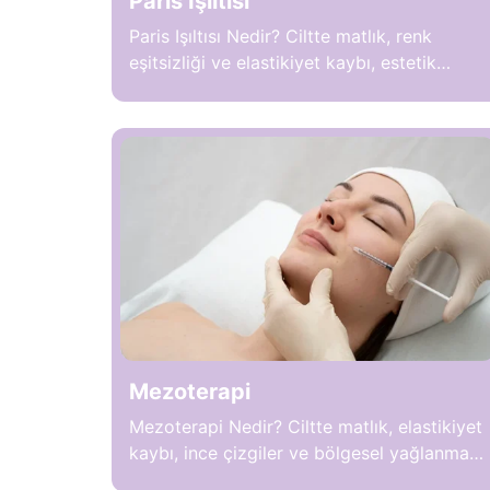
Paris Işıltısı
Paris Işıltısı Nedir? Ciltte matlık, renk
eşitsizliği ve elastikiyet kaybı, estetik
görünümü olumsuz etkileyebilir ve yorgun
bir ifadeye neden olabilir. Bu sorunları
gidermek için uygulanan Paris Işıltısı, cilt
dokusunu yenileyen, aydınlatan ve
nemlendiren medikal bir uygulamadır. İşlem
sırasında özel serumlar, vitamin
kompleksleri ve antioksidanlar cilt altına
nüfuz ettirilir ve cilt hücrelerinin
yenilenmesi desteklenir. Hafif ödem, […]
Mezoterapi
Mezoterapi Nedir? Ciltte matlık, elastikiyet
kaybı, ince çizgiler ve bölgesel yağlanma,
hem estetik görünümü hem de cilt sağlığını