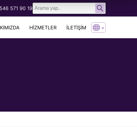
English
546 571 90 19
Türkçe
KIMIZDA
HIZMETLER
İLETIŞIM
English
Türkçe