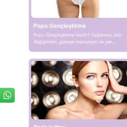
Popo Gençleştirme
Popo Gençleştirme Nedir? Yaşlanma, kilo
değişimleri, güneşe maruziyet ve yer
çekimi etkisiyle popo bölgesinde sarkma,
cilt gevşemesi ve elastikiyet kaybı
görülebilir. Bu sorunları gidermek amacıyla
uygulanan Popo Gençleştirme, cilt
dokusunun yenilenmesini sağlayan, dolgu
veya medikal yöntemlerle popo bölgesinin
daha sıkı, dik ve estetik görünmesini
sağlayan çeşitli uygulamaları kapsar. İşlem,
minimal invaziv yöntemlerle veya dolgu,
lazer […]