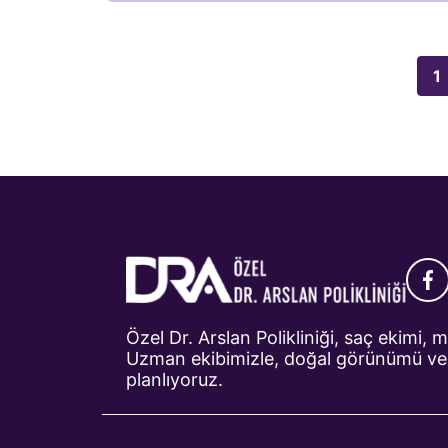
olumsuz etkileyebilir. Bu sorunları çözmek
için uygulanan Mezoterapi, cilt altına
vitaminler, hyaluronik asit, amino asitler ve
1
diğer aktif maddelerin enjekte edilmesiyle
dokuları besleyen ve yenileyen medikal bir
yöntemdir. İşlem sırasında cilt altına mikro
enjeksiyonlar yapılır ve cilt […]
Özel Dr. Arslan Polikliniği, saç ekimi, 
Uzman ekibimizle, doğal görünümü ve h
planlıyoruz.